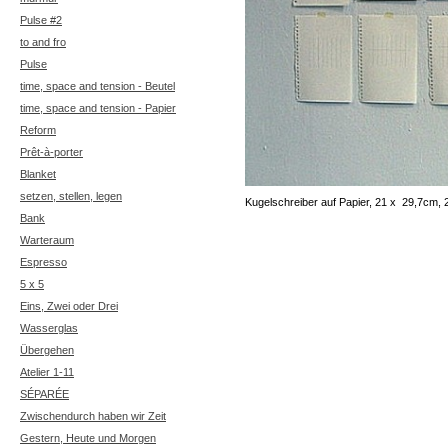
Pulse #2
to and fro
Pulse
time, space and tension - Beutel
time, space and tension - Papier
Reform
Prêt-à-porter
Blanket
setzen, stellen, legen
Kugelschreiber auf Papier, 21 x 29,7cm, 
Bank
Warteraum
Espresso
5 x 5
Eins, Zwei oder Drei
Wasserglas
Übergehen
Atelier 1-11
SÉPARÉE
Zwischendurch haben wir Zeit
Gestern, Heute und Morgen