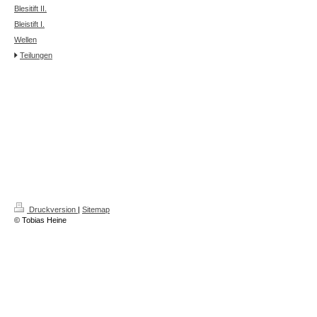
Blesitift II.
Bleistift I.
Wellen
Teilungen
Druckversion
|
Sitemap
© Tobias Heine