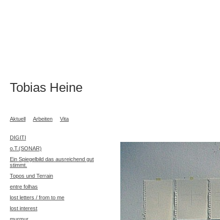
Tobias Heine
Aktuell
Arbeiten
Vita
DIGITI
o.T.(SONAR)
Ein Spiegelbild das ausreichend gut
stimmt.
Topos und Terrain
entre folhas
lost letters / from to me
lost interest
murmur