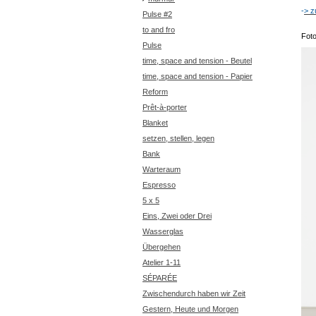
-
> 
Pulse #2
to and fro
Fot
Pulse
time, space and tension - Beutel
time, space and tension - Papier
Reform
Prêt-à-porter
Blanket
setzen, stellen, legen
Bank
Warteraum
Espresso
5 x 5
Eins, Zwei oder Drei
Wasserglas
Übergehen
Atelier 1-11
SÉPARÉE
Zwischendurch haben wir Zeit
Gestern, Heute und Morgen