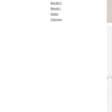
Blesitift II.
Bleistift I.
Wellen
Teilungen