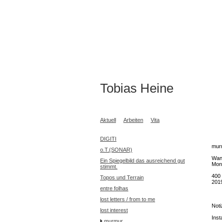
Tobias Heine
Aktuell
Arbeiten
Vita
DIGITI
mur
o.T.(SONAR)
Wan
Ein Spiegelbild das ausreichend gut
Mono
stimmt.
400
Topos und Terrain
201
entre folhas
lost letters / from to me
Noti
lost interest
Inst
murmur