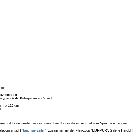
mur
dzeichnung
typie, Grafit, Kohlepapier auf Wand
 cm x 120 cm
9
zen und Texte werden zu zeichnerischen Spuren die ein murmeln der Sprache erzeugen.
allationsansicht
"brüchige Zeilen"
zusammen mit der Film-Loop "MURMUR", Galerie Herold,