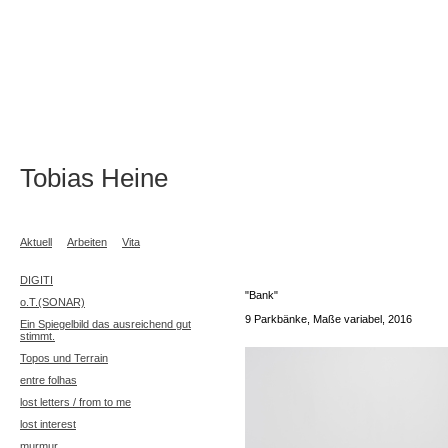
Tobias Heine
Aktuell
Arbeiten
Vita
DIGITI
"Bank"
o.T.(SONAR)
9 Parkbänke, Maße variabel, 2016
Ein Spiegelbild das ausreichend gut
stimmt.
Topos und Terrain
entre folhas
lost letters / from to me
lost interest
murmur