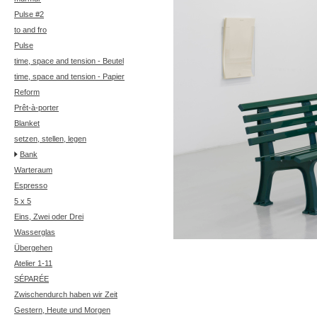
Pulse #2
to and fro
Pulse
time, space and tension - Beutel
time, space and tension - Papier
Reform
Prêt-à-porter
Blanket
setzen, stellen, legen
Bank
Warteraum
Espresso
5 x 5
Eins, Zwei oder Drei
Wasserglas
Übergehen
Atelier 1-11
SÉPARÉE
Zwischendurch haben wir Zeit
Gestern, Heute und Morgen