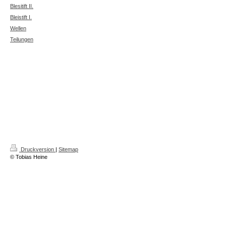
Blesitift II.
Bleistift I.
Wellen
Teilungen
Druckversion
|
Sitemap
© Tobias Heine